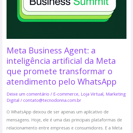
artificial
da
Meta
que
promete
transformar
Meta Business Agent: a
o
inteligência artificial da Meta
atendimento
pelo
que promete transformar o
WhatsApp
atendimento pelo WhatsApp
Deixe um comentário
/
E-commerce
,
Loja Virtual
,
Marketing
Digital
/
contato@tecnodonna.com.br
O WhatsApp deixou de ser apenas um aplicativo de
mensagens. Hoje, ele é uma das principais plataformas de
relacionamento entre empresas e consumidores. E a Meta