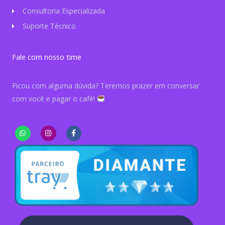
Consultoria Especializada
Suporte Técnico
Fale com nosso time
Ficou com alguma dúvida? Teremos prazer em conversar
com você e pagar o café!
W
I
F
h
n
a
a
s
c
t
t
e
s
a
b
a
g
o
p
r
o
p
a
k
m
-
f