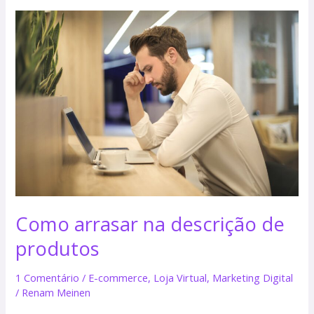
Como
arrasar
na
descrição
de
produtos
Como arrasar na descrição de
produtos
1 Comentário
/
E-commerce
,
Loja Virtual
,
Marketing Digital
/
Renam Meinen