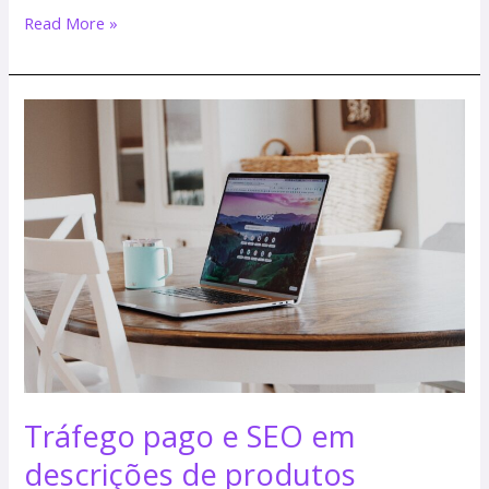
Read More »
Tráfego
pago
e
SEO
em
descrições
de
produtos
Tráfego pago e SEO em
descrições de produtos