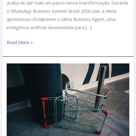
acaba de dar mais um passo nessa transformação. Durante
o WhatsApp Business Summit Brazil 2026 Live, a Meta
apresentou oficialmente o Meta Business Agent, uma
inteligência artificial desenvolvida para […]
Read More »
68%
dos
carrinhos
são
abandonados
na
fase
dos
dados