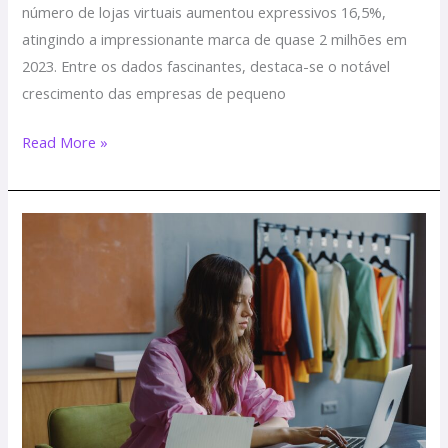
número de lojas virtuais aumentou expressivos 16,5%,
atingindo a impressionante marca de quase 2 milhões em
2023. Entre os dados fascinantes, destaca-se o notável
crescimento das empresas de pequeno
Read More »
Agora
a
Tecnodonna
também
oferece
cadastro
de
produto