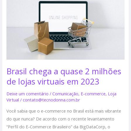
a
quase
2
milhões
de
lojas
virtuais
em
2023
Brasil chega a quase 2 milhões
de lojas virtuais em 2023
Deixe um comentário
/
Comunicação
,
E-commerce
,
Loja
Virtual
/
contato@tecnodonna.com.br
Você sabia que o e-commerce no Brasil está mais vibrante
do que nunca? De acordo com o recente levantamento
“Perfil do E-Commerce Brasileiro” da BigDataCorp, o