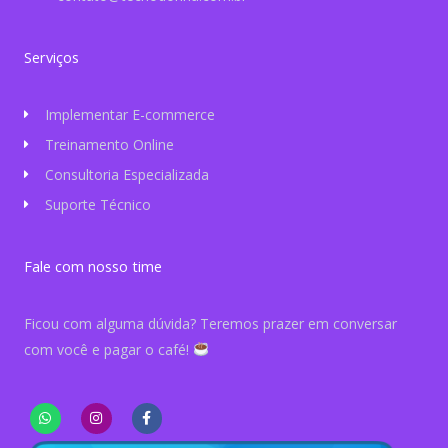
Serviços
Implementar E-commerce
Treinamento Online
Consultoria Especializada
Suporte Técnico
Fale com nosso time
Ficou com alguma dúvida? Teremos prazer em conversar
com você e pagar o café!
W
I
F
h
n
a
a
s
c
t
t
e